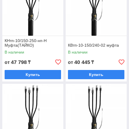
КНтп-10/150-250-нп-Н
Муфта(ТАЙКО)
КВтп-10-150/240-02 муфта
В наличии
В наличии
47 798
40 445
от
₸
от
₸
Купить
Купить