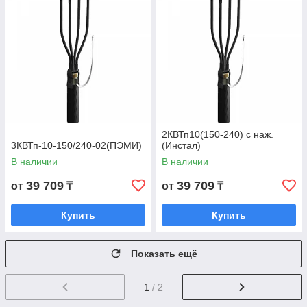
2КВТп10(150-240) с наж.
3КВТп-10-150/240-02(ПЭМИ)
(Инстал)
В наличии
В наличии
39 709
39 709
от
₸
от
₸
Купить
Купить
Показать ещё
1
/ 2