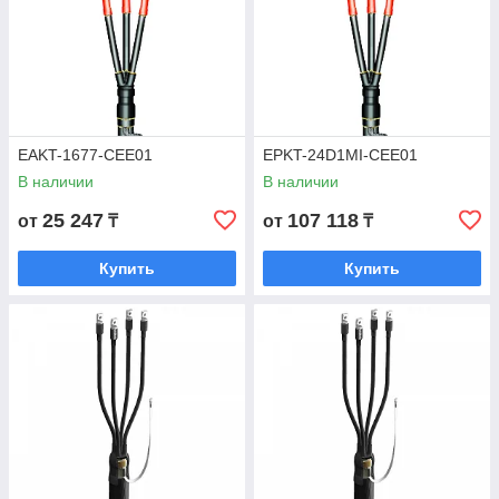
EAKT-1677-CEE01
EPKT-24D1MI-CEE01
В наличии
В наличии
25 247
107 118
от
₸
от
₸
Купить
Купить