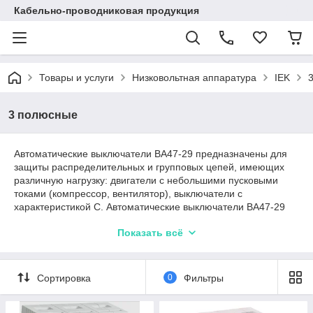
Кабельно-проводниковая продукция
Товары и услуги
Низковольтная аппаратура
IEK
3 полюсные
Автоматические выключатели ВА47-29 предназначены для
защиты распределительных и групповых цепей, имеющих
различную нагрузку: двигатели с небольшими пусковыми
токами (компрессор, вентилятор), выключатели с
характеристикой C. Автоматические выключатели ВА47-29
рекомендуются к применению в вводно-распределительных
Показать всё
устройствах для жилых и общественных зданий. 200
типоисполнений на 18 номинальных токов от 0,5 до 63 А.
Сортировка
0
Фильтры