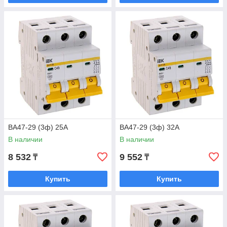
ВА47-29 (3ф) 25А
ВА47-29 (3ф) 32А
В наличии
В наличии
8 532
9 552
₸
₸
Купить
Купить