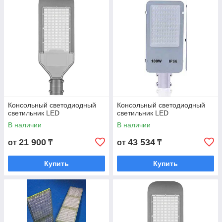
наружного освещения. Предлагаем удобные условия
доставки.
Смотреть каталог
Высокотехнологичные светильники led
– гарант надежного освещения!
Консольный светодиодный
Консольный светодиодный
светильник LED
светильник LED
В наличии
В наличии
21 900
43 534
от
₸
от
₸
Мы ведем сотрудничество только с
проверенными поставщиками, что
позволяет гарантировать безотказность
Купить
Купить
работы и длительный срок эксплуатации.