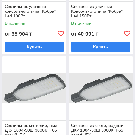
Светильник уличный
Светильник уличный
консольного типа "Кобра"
Консольного типа "Кобра"
Выгоды сотрудничества с нами
Led 100Вт
Led 150Вт
В наличии
В наличии
✓
35 904
40 091
от
₸
от
₸
Купить
Купить
Приемлемые цены
Благодаря прямому сотрудничеству с
производителями.
✓
Светильник светодиодный
Светильник светодиодный
Выгодные скидки и акции
ДКУ 1004-50Ш 3000К IP65
ДКУ 1004-50Ш 5000К IP65
Постоянным покупателям.