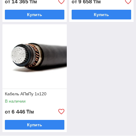
14 365
9 658
от
₸/м
от
₸/м
Купить
Купить
Кабель АПвПу 1х120
В наличии
6 446
от
₸/м
Купить