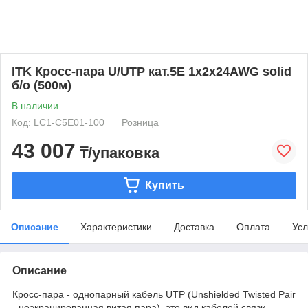
ITK Кросс-пара U/UTP кат.5E 1х2х24AWG solid
б/о (500м)
В наличии
Код: LC1-C5E01-100
Розница
43 007
₸/упаковка
Купить
Описание
Характеристики
Доставка
Оплата
Усл
Описание
Кросс-пара - однопарный кабель UTP (Unshielded Twisted Pair
- неэкранированная витая пара), это вид кабелей связи,