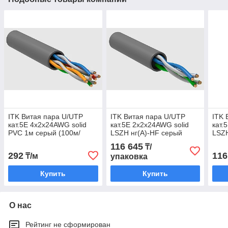
ITK Витая пара U/UTP
ITK Витая пара U/UTP
ITK 
кат.5E 4х2х24AWG solid
кат.5E 2х2х24AWG solid
кат.
PVC 1м серый (100м/
LSZH нг(А)-HF серый
LSZH
бухта)
(500м)
(500
116 645
₸/
292
116
₸/м
упаковка
Купить
Купить
О нас
Рейтинг не сформирован