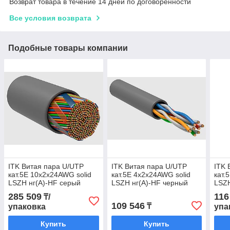
Возврат товара в течение 14 дней по договоренности
Все условия возврата
Подобные товары компании
ITK Витая пара U/UTP
ITK Витая пара U/UTP
ITK 
кат.5E 10х2х24AWG solid
кат.5E 4х2х24AWG solid
кат.
LSZH нг(А)-HF серый
LSZH нг(А)-HF черный
LSZH
(305м)
(305м)
(500
285 509
116
₸/
109 546
₸
упаковка
упа
Купить
Купить