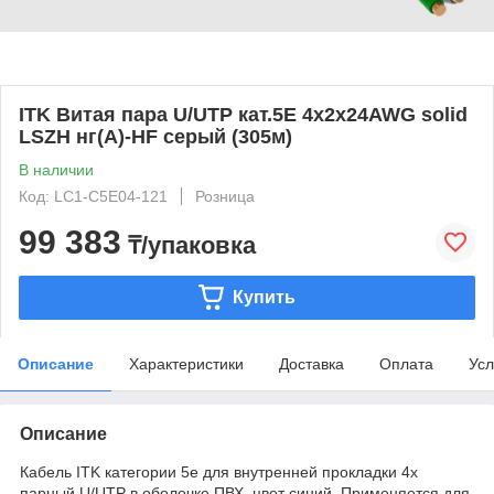
ITK Витая пара U/UTP кат.5E 4х2х24AWG solid
LSZH нг(А)-HF серый (305м)
В наличии
Код: LC1-C5E04-121
Розница
99 383
₸/упаковка
Купить
Описание
Характеристики
Доставка
Оплата
Усл
Описание
Кабель ITK категории 5е для внутренней прокладки 4х
парный U/UTP в оболочке ПВХ, цвет синий. Применяется для