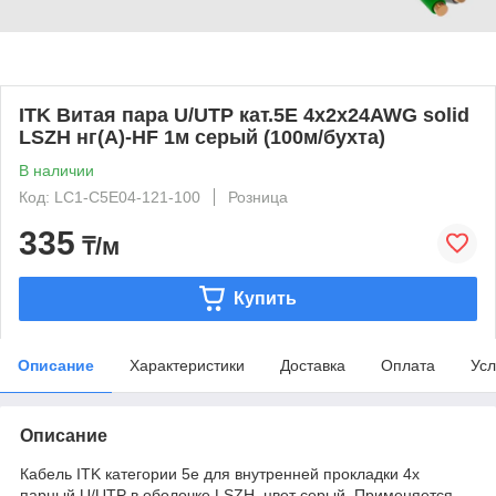
ITK Витая пара U/UTP кат.5E 4х2х24AWG solid
LSZH нг(А)-HF 1м серый (100м/бухта)
В наличии
Код: LC1-C5E04-121-100
Розница
335
₸/м
Купить
Описание
Характеристики
Доставка
Оплата
Усл
Описание
Кабель ITK категории 5e для внутренней прокладки 4х
парный U/UTP в оболочке LSZH, цвет серый. Применяется