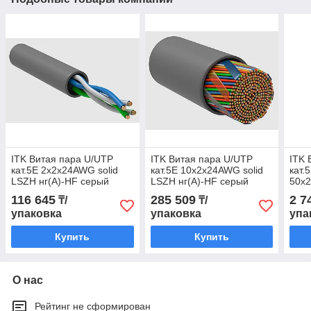
ITK Витая пара U/UTP
ITK Витая пара U/UTP
ITK 
кат.5E 2х2х24AWG solid
кат.5E 10х2х24AWG solid
кат.
LSZH нг(А)-HF серый
LSZH нг(А)-HF серый
50х2
(500м)
(305м)
нг(А
116 645
285 509
2 7
₸/
₸/
упаковка
упаковка
упа
Купить
Купить
О нас
Рейтинг не сформирован