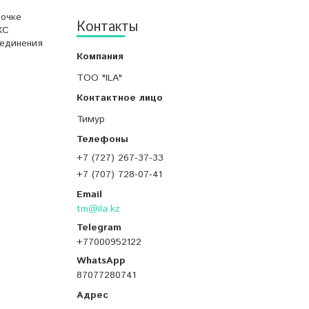
лочке
Контакты
КС
оединения
ТОО "ILA"
Тимур
+7 (727) 267-37-33
+7 (707) 728-07-41
tm@ila.kz
+77000952122
87077280741