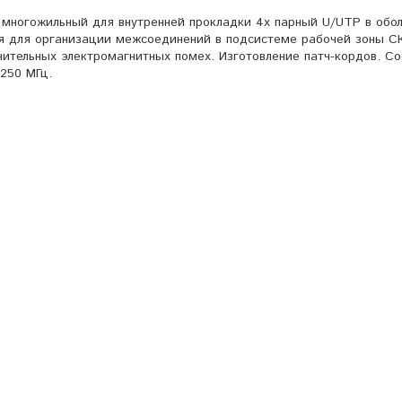
 многожильный для внутренней прокладки 4х парный U/UTP в обо
ся для организации межсоединений в подсистеме рабочей зоны С
ачительных электромагнитных помех. Изготовление патч-кордов. С
 250 МГц.