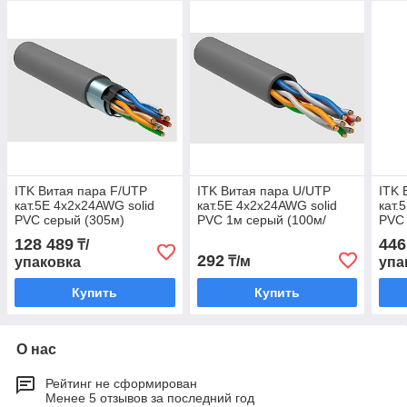
ITK Витая пара F/UTP
ITK Витая пара U/UTP
ITK 
кат.5E 4х2х24AWG solid
кат.5E 4х2х24AWG solid
кат.
PVC серый (305м)
PVC 1м серый (100м/
PVC 
бухта)
128 489
446
₸/
292
₸/м
упаковка
упа
Купить
Купить
О нас
Рейтинг не сформирован
Менее 5 отзывов за последний год