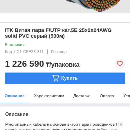
ITK Витая пара F/UTP кат.5E 25х2х24AWG
solid PVC серый (500м)
В наличии
Код: LC1-C5E25-311
Розница
1 226 590
₸/упаковка
Купить
Описание
Характеристики
Доставка
Оплата
Усл
Описание
Многопарный кабель на основе витой пары проводников ITK
используются для организации магистральных кабельных