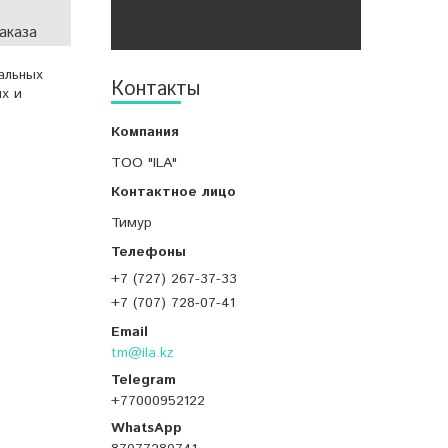
аказа
альных
Контакты
х и
ТОО "ILA"
Тимур
+7 (727) 267-37-33
+7 (707) 728-07-41
tm@ila.kz
+77000952122