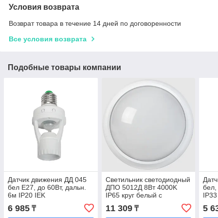
Условия возврата
Возврат товара в течение 14 дней по договоренности
Все условия возврата
Подобные товары компании
Датчик движения ДД 045
Светильник светодиодный
Датч
бел E27, до 60Вт, дальн.
ДПО 5012Д 8Вт 4000K
бел,
6м IP20 IEK
IP65 круг белый с
IP33
датчиком движения IEK
6 985
11 309
5 6
₸
₸