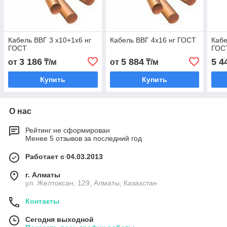
Кабель ВВГ 3 х10+1х6 нг
Кабель ВВГ 4х16 нг ГОСТ
Кабе
ГОСТ
ГОС
3 186
5 884
5 4
от
₸/м
от
₸/м
Купить
Купить
О нас
Рейтинг не сформирован
Менее 5 отзывов за последний год
Работает с 04.03.2013
г. Алматы
ул. Желтоксан, 129, Алматы, Казахстан
Контакты
Сегодня выходной