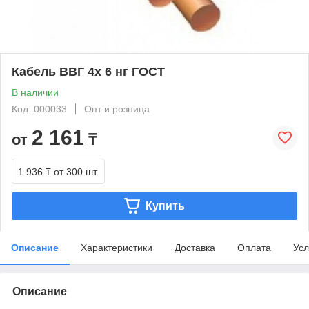
Кабель ВВГ 4х 6 нг ГОСТ
В наличии
Код: 000033
Опт и розница
2 161
от
₸
1 936 ₸
от 300 шт.
Купить
Описание
Характеристики
Доставка
Оплата
Усл
Описание