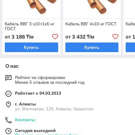
Кабель ВВГ 3 х10+1х6 нг
Кабель ВВГ 4х10 нг ГОСТ
Кабе
ГОСТ
3 186
3 432
от
₸/м
от
₸/м
от
Купить
Купить
О нас
Рейтинг не сформирован
Менее 5 отзывов за последний год
Работает с 04.03.2013
г. Алматы
ул. Желтоксан, 129, Алматы, Казахстан
Контакты
Сегодня выходной