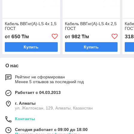
Кабель ВВГнг(А)-LS 4х 1,5
Кабель ВВГнг(А)-LS 4х 2,5
Кабе
ГОСТ
ГОСТ
ГОС
650
982
318
от
₸/м
от
₸/м
Купить
Купить
О нас
Рейтинг не сформирован
Менее 5 отзывов за последний год
Работает с 04.03.2013
г. Алматы
ул. Желтоксан, 129, Алматы, Казахстан
Контакты
Сегодня работает с 09:00 до 18:00