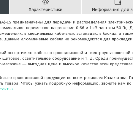
Характеристики
Информация для з
г(А)-LS предназначены для передачи и распределения электрическ
номинальное переменное напряжение 0,66 и 1 кВ частоты 50 Гц. Д
омещениях, в специальных кабельных эстакадах, в блоках, а такж
е. Данные алюминиевые кабели не рекомендуются для прокладки
кий ассортимент кабельно-проводниковой и электроустановочной 
о щитовое, осветительное оборудование и т. д. Среди преимущес
т-магазине — выгодная цена и высокое качество всей представле
ельно-проводниковой продукции по всем регионам Казахстана. Г
ть товара. Чтобы узнать подробную информацию, звоните нам по 
нтакты»
.