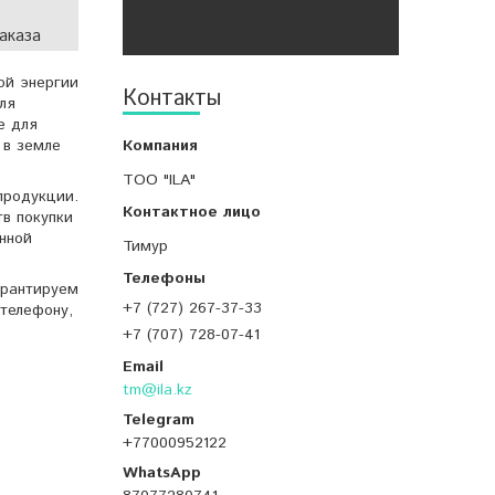
аказа
ой энергии
Контакты
ля
е для
 в земле
ТОО "ILA"
продукции.
тв покупки
нной
Тимур
арантируем
+7 (727) 267-37-33
телефону,
+7 (707) 728-07-41
tm@ila.kz
+77000952122