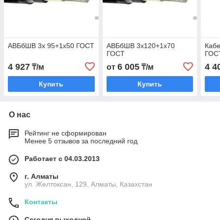
АВБбШВ 3х 95+1х50 ГОСТ
АВБбШВ 3х120+1х70
Каб
ГОСТ
ГОС
4 927
6 005
4 4
₸/м
от
₸/м
Купить
Купить
О нас
Рейтинг не сформирован
Менее 5 отзывов за последний год
Работает с 04.03.2013
г. Алматы
ул. Желтоксан, 129, Алматы, Казахстан
Контакты
Сегодня выходной