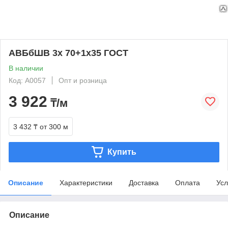
АВБбШВ 3х 70+1х35 ГОСТ
В наличии
Код: А0057
Опт и розница
3 922
₸/м
3 432 ₸
от 300 м
Купить
Описание
Характеристики
Доставка
Оплата
Усл
Описание