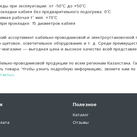
ды при эксплуатации: от -50°С до +50°С
окладки кабеля без предварительного подогрева: 0°С
имая рабочая t° жил: +70°С
при прокладке: 15 диаметров кабеля
кий ассортимент кабельно-проводниковой и электроустановочной 
о щитовое, осветительное оборудование и т. д. Среди преимущес
т-магазине — выгодная цена и высокое качество всей представле
ельно-проводниковой продукции по всем регионам Казахстана. Г
ть товара. Чтобы узнать подробную информацию, звоните нам по 
нтакты»
.
я
Полезное
Каталог
плата
Отзывы