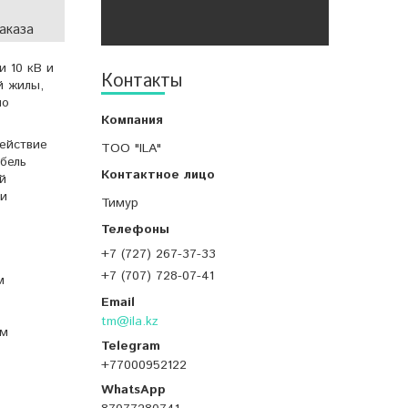
аказа
и 10 кВ и
Контакты
й жилы,
но
ействие
ТОО "ILA"
бель
й
ли
Тимур
+7 (727) 267-37-33
+7 (707) 728-07-41
м
tm@ila.kz
ым
+77000952122