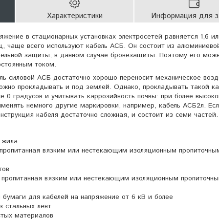
Характеристики
Информация для з
жение в стационарных установках электросетей равняется 1,6 ил
Гц, чаще всего используют кабель АСБ. Он состоит из алюминиево
тельной защиты, в данном случае бронезащиты. Поэтому его мож
остоянным током.
ь силовой АСБ достаточно хорошо переносит механическое возд
ожно прокладывать и под землей. Однако, прокладывать такой ка
е 0 градусов и учитывать каррозийность почвы: при более высоко
менять немного другие маркировки, например, кабель АСБ2л. Ес
нструкция кабеля достаточно сложная, и состоит из семи частей.
 жила
 пропитанная вязким или нестекающим изоляционным пропиточны
тов
, пропитанная вязким или нестекающим изоляционным пропиточн
 бумаги для кабелей на напряжение от 6 кВ и более
з стальных лент
стых материалов