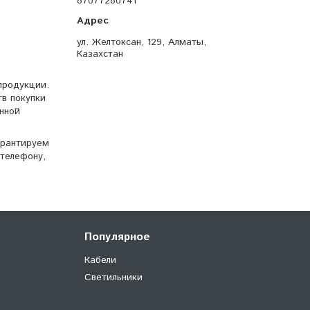
87077280741
ул. Желтоксан, 129, Алматы,
Казахстан
продукции.
тв покупки
нной
арантируем
телефону,
Популярное
Кабели
Светильники