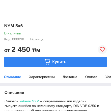
NYM 5х6
В наличии
Код: 000098
Розница
2 450
от
₸/м
Купить
Описание
Характеристики
Доставка
Оплата
Усл
Описание
Силовой
кабель NYM
– современный тип изделий,
выпускающийся по немецкому стандарту DIN VDE 0250 и
предназначенный для передачи и распределения