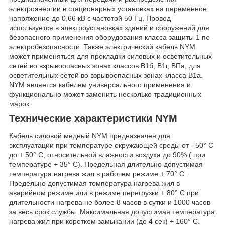
электроэнергии в стационарных установках на переменное
напряжение до 0,66 кВ с частотой 50 Гц. Провод
используется в электроустановках зданий и сооружений для
безопасного применения оборудования класса защиты 1 по
электробезопасности. Также электрический кабель NYM
может применяться для прокладки силовых и осветительных
сетей во взрывоопасных зонах классов В1б, В1г, ВПа, для
осветительных сетей во взрывоопасных зонах класса В1а.
NYM является кабелем универсального применения и
функционально может заменить несколько традиционных
марок.
Технические характеристики NYM
Кабель силовой медный NYM предназначен для
эксплуатации при температуре окружающей среды от - 50° С
до + 50° С, относительной влажности воздуха до 90% ( при
температуре + 35° С). Предельная длительно допустимая
температура нагрева жил в рабочем режиме + 70° С.
Предельно допустимая температура нагрева жил в
аварийном режиме или в режиме перегрузки + 80° С при
длительности нагрева не более 8 часов в сутки и 1000 часов
за весь срок службы. Максимальная допустимая температура
нагрева жил при коротком замыкании (до 4 сек) + 160° С.