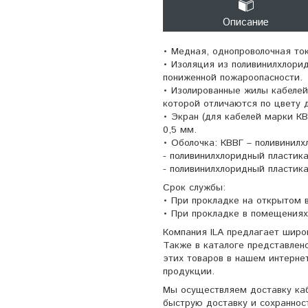
Описание
• Медная, однопроволочная то
• Изоляция из поливинилхлорид
пониженной пожароопасности.
• Изолированные жилы кабелей
которой отличаются по цвету д
• Экран (для кабелей марки К
0,5 мм.
• Оболочка: КВВГ – поливинилх
- поливинилхлоридный пластика
- поливинилхлоридный пластик
Срок службы:
• При прокладке на открытом в
• При прокладке в помещениях,
Компания ILA предлагает широ
Также в каталоге представлен
этих товаров в нашем интерне
продукции.
Мы осуществляем доставку каб
быструю доставку и сохраннос