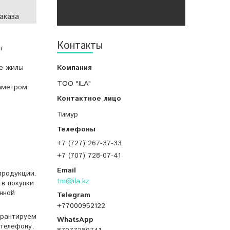
аказа
Контакты
т
ые жилы
ТОО "ILA"
иаметром
Тимур
+7 (727) 267-37-33
+7 (707) 728-07-41
продукции.
tm@ila.kz
тв покупки
нной
+77000952122
арантируем
телефону,