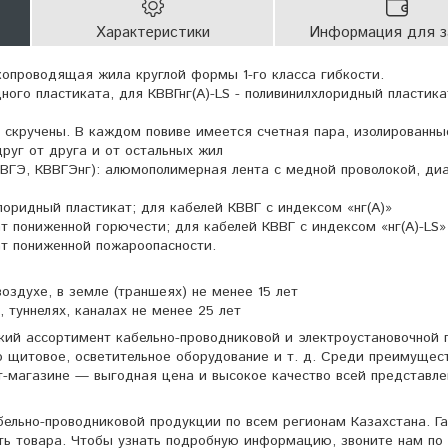
Характеристики
Информация для з
копроводящая жила круглой формы 1-го класса гибкости.
ного пластиката, для КВВГнг(А)-LS - поливинилхлоридный пластика
 скручены. В каждом повиве имеется счетная пара, изолированн
руг от друга и от остальных жил
ВВГЭ, КВВГЭнг): алюмополимерная лента с медной проволокой, д
лоридный пластикат; для кабелей КВВГ с индексом «нг(А)»
т пониженной горючести; для кабелей КВВГ с индексом «нг(А)-LS»
ат пониженной пожароопасности.
оздухе, в земле (траншеях) не менее 15 лет
 туннелях, каналах не менее 25 лет
кий ассортимент кабельно-проводниковой и электроустановочной 
о щитовое, осветительное оборудование и т. д. Среди преимущес
т-магазине — выгодная цена и высокое качество всей представле
ельно-проводниковой продукции по всем регионам Казахстана. Г
ть товара. Чтобы узнать подробную информацию, звоните нам по 