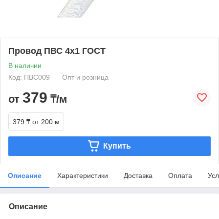
Провод ПВС 4x1 ГОСТ
В наличии
Код: ПВС009
Опт и розница
379
от
₸/м
379 ₸
от 200 м
Купить
Описание
Характеристики
Доставка
Оплата
Усл
Описание