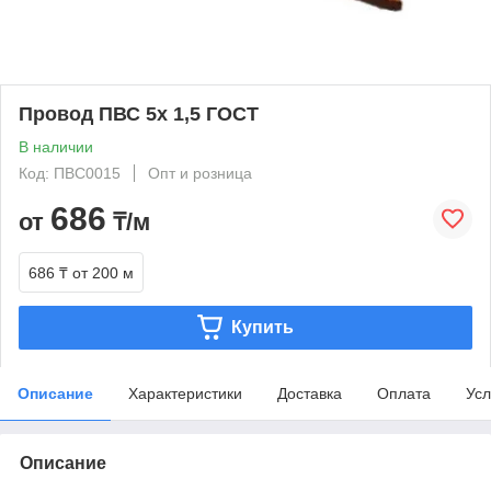
Провод ПВС 5х 1,5 ГОСТ
В наличии
Код: ПВС0015
Опт и розница
686
от
₸/м
686 ₸
от 200 м
Купить
Описание
Характеристики
Доставка
Оплата
Усл
Описание