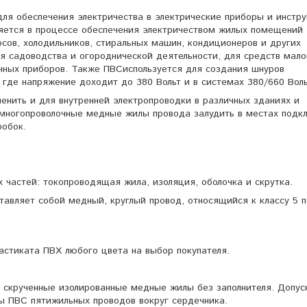
ля обеспечения электричества в электрические приборы и инстр
яется в процессе обеспечения электричеством жилых помещений
осов, холодильников, стиральных машин, кондиционеров и других
ля садоводства и огороднической деятельности, для средств мало
чных приборов. Также ПВСиспользуется для создания шнуров
 где напряжение доходит до 380 Вольт и в системах 380/660 Воль
нить и для внутренней электропроводки в различных зданиях и
 многопроволочные медные жилы провода залудить в местах подк
робок.
 частей: токопроводящая жила, изоляция, оболочка и скрутка.
тавляет собой медный, круглый провод, относящийся к классу 5 
ластиката ПВХ любого цвета на выбор покупателя.
й скрученные изолированные медные жилы без заполнителя. Допус
ы ПВС пятижильных проводов вокруг сердечника.