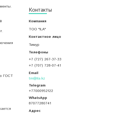
ументы.
Контакты
й
ТОО "ILA"
т.
лючения
Тимур
+7 (727) 267-37-33
+7 (707) 728-07-41
по ГОСТ
tm@ila.kz
+77000952122
87077280741
кается