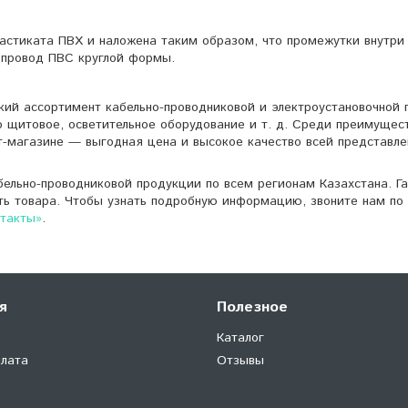
ластиката ПВХ и наложена таким образом, что промежутки внутр
 провод ПВС круглой формы.
кий ассортимент кабельно-проводниковой и электроустановочной 
о щитовое, осветительное оборудование и т. д. Среди преимущес
т-магазине — выгодная цена и высокое качество всей представле
ельно-проводниковой продукции по всем регионам Казахстана. Г
ть товара. Чтобы узнать подробную информацию, звоните нам по 
нтакты»
.
я
Полезное
Каталог
плата
Отзывы