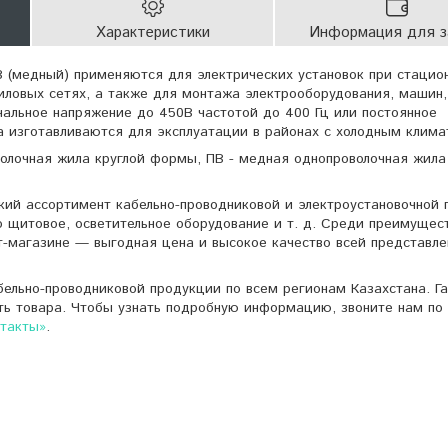
Характеристики
Информация для з
 (медный) применяются для электрических установок при стацио
силовых сетях, а также для монтажа электрооборудования, машин,
нальное напряжение до 450В частотой до 400 Гц или постоянное
а изготавливаются для эксплуатации в районах с холодным клима
олочная жила круглой формы, ПВ - медная однопроволочная жила
кий ассортимент кабельно-проводниковой и электроустановочной 
о щитовое, осветительное оборудование и т. д. Среди преимущес
т-магазине — выгодная цена и высокое качество всей представле
ельно-проводниковой продукции по всем регионам Казахстана. Г
ть товара. Чтобы узнать подробную информацию, звоните нам по 
нтакты»
.