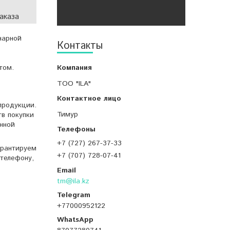
аказа
нарной
Контакты
том.
ТОО "ILA"
продукции.
Тимур
тв покупки
нной
+7 (727) 267-37-33
арантируем
+7 (707) 728-07-41
телефону,
tm@ila.kz
+77000952122