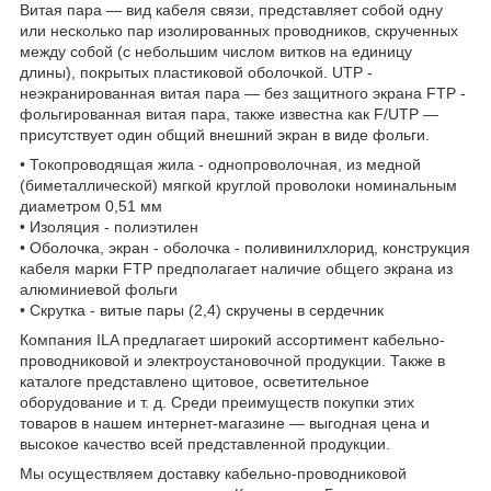
Витая пара — вид кабеля связи, представляет собой одну
или несколько пар изолированных проводников, скрученных
между собой (с небольшим числом витков на единицу
длины), покрытых пластиковой оболочкой. UTP -
неэкранированная витая пара — без защитного экрана FTP -
фольгированная витая пара, также известна как F/UTP —
присутствует один общий внешний экран в виде фольги.
• Токопроводящая жила - однопроволочная, из медной
(биметаллической) мягкой круглой проволоки номинальным
диаметром 0,51 мм
• Изоляция - полиэтилен
• Оболочка, экран - оболочка - поливинилхлорид, конструкция
кабеля марки FTP предполагает наличие общего экрана из
алюминиевой фольги
• Скрутка - витые пары (2,4) скручены в сердечник
Компания ILA предлагает широкий ассортимент кабельно-
проводниковой и электроустановочной продукции. Также в
каталоге представлено щитовое, осветительное
оборудование и т. д. Среди преимуществ покупки этих
товаров в нашем интернет-магазине — выгодная цена и
высокое качество всей представленной продукции.
Мы осуществляем доставку кабельно-проводниковой