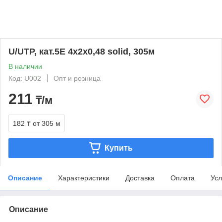
U/UTP, кат.5Е 4х2х0,48 solid, 305м
В наличии
Код: U002
Опт и розница
211
₸/м
182 ₸
от 305 м
Купить
Описание
Характеристики
Доставка
Оплата
Усл
Описание