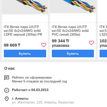
ITK Витая пара U/UTP
ITK Витая пара U/UTP
ITK 
кат.5E 4х2х24AWG solid
кат.5E 4х2х24AWG solid
кат.
LDPE черный (305м) РФ
PVC синий (305м)
LSZH
(305
99 344
102
₸/
98 669
₸
упаковка
упа
Купить
Купить
О нас
Рейтинг не сформирован
Менее 5 отзывов за последний год
Работает с 04.03.2013
г. Алматы
ул. Желтоксан, 129, Алматы, Казахстан