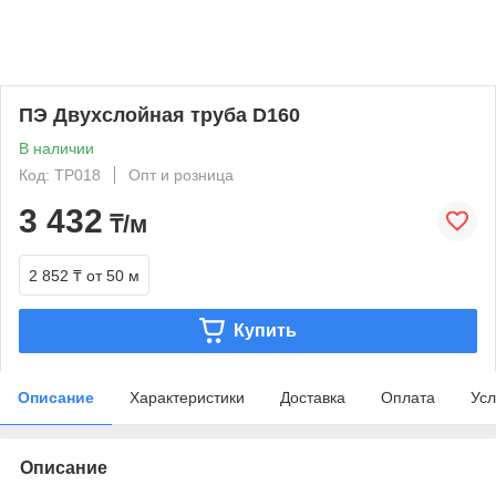
ПЭ Двухслойная труба D160
В наличии
Код: ТР018
Опт и розница
3 432
₸/м
2 852 ₸
от 50 м
Купить
Описание
Характеристики
Доставка
Оплата
Усл
Описание