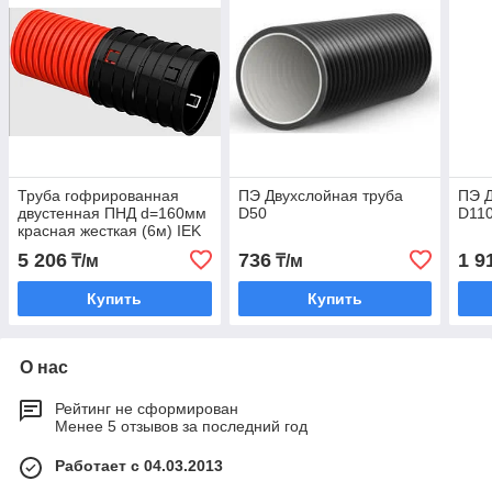
Труба гофрированная
ПЭ Двухслойная труба
ПЭ Д
двустенная ПНД d=160мм
D50
D11
красная жесткая (6м) IEK
5 206
736
1 9
₸/м
₸/м
Купить
Купить
О нас
Рейтинг не сформирован
Менее 5 отзывов за последний год
Работает с 04.03.2013