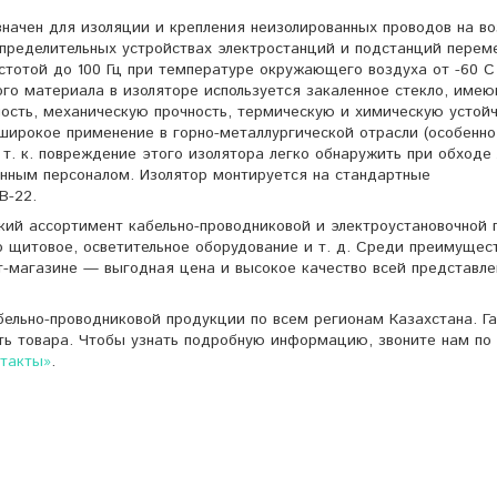
начен для изоляции и крепления неизолированных проводов на в
спределительных устройствах электростанций и подстанций перем
астотой до 100 Гц при температуре окружающего воздуха от -60 С
ого материала в изоляторе используется закаленное стекло, име
сть, механическую прочность, термическую и химическую устойч
широкое применение в горно-металлургической отрасли (особенно
т. к. повреждение этого изолятора легко обнаружить при обходе
нным персоналом. Изолятор монтируется на стандартные
В-22.
кий ассортимент кабельно-проводниковой и электроустановочной 
о щитовое, осветительное оборудование и т. д. Среди преимущес
т-магазине — выгодная цена и высокое качество всей представле
ельно-проводниковой продукции по всем регионам Казахстана. Г
ть товара. Чтобы узнать подробную информацию, звоните нам по 
нтакты»
.