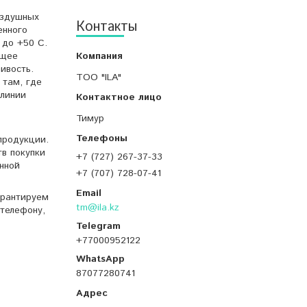
оздушных
Контакты
енного
 до +50 С.
ющее
ивость.
ТОО "ILA"
 там, где
 линии
Тимур
продукции.
тв покупки
+7 (727) 267-37-33
нной
+7 (707) 728-07-41
арантируем
tm@ila.kz
телефону,
+77000952122
87077280741