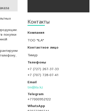
аказа
ольтных
Контакты
продукции.
тв покупки
нной
ТОО "ILA"
арантируем
Тимур
телефону,
+7 (727) 267-37-33
+7 (707) 728-07-41
tm@ila.kz
+77000952122