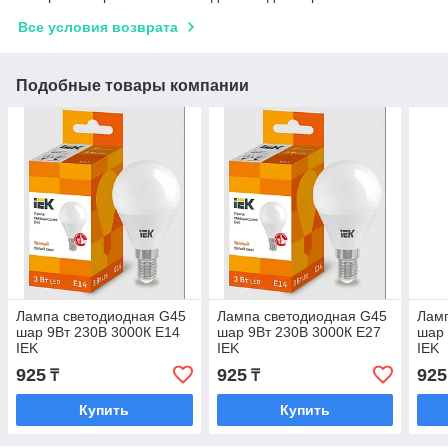
Все условия возврата
Подобные товары компании
Лампа светодиодная G45
Лампа светодиодная G45
Лам
шар 9Вт 230В 3000К E14
шар 9Вт 230В 3000К E27
шар 
IEK
IEK
IEK
925
925
925
₸
₸
Купить
Купить