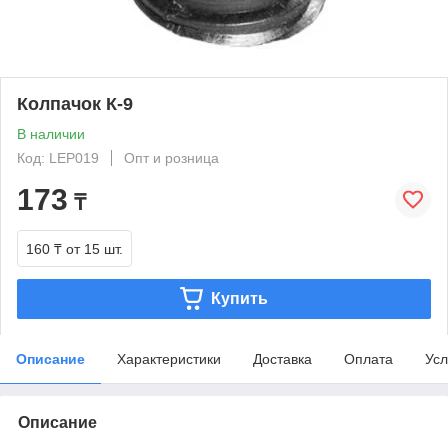
Колпачок К-9
В наличии
Код: LEP019
Опт и розница
173
₸
160 ₸
от 15 шт.
Купить
Описание
Характеристики
Доставка
Оплата
Усл
Описание