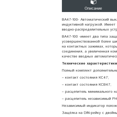
Описание
ВА47-100- Автоматический вык
индуктивной нагрузкой. Имеет 
вводно-распределительных уст
ВА47-100 -имеет два типа защ
усовершенствованной более ши
на контактных зажимах, котор
соединения, а увеличенная ком
качестве вводных автоматичес
Технические характеристики
Полный комплект дополнительн
– контакт состояния КС47;
– контакт состояния КСВ47;
– расцепитель минимального н
– расцепитель независимый РН
Независимый индикатор положе
Защёлка на DIN-рейку с двой