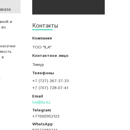
аказа
вной и
Контакты
 во
 насечки
ТОО "ILA"
ивость
 в
Тимур
:
+7 (727) 267-37-33
+7 (707) 728-07-41
tm@ila.kz
+77000952122