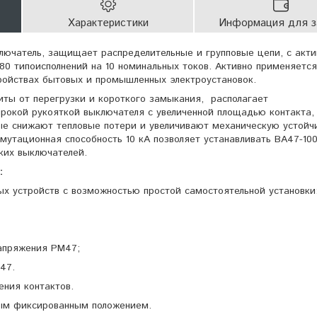
Характеристики
Информация для з
лючатель, защищает распределительные и групповые цепи, с акти
80 типоисполнений на 10 номинальных токов. Активно применяется
ройствах бытовых и промышленных электроустановок.
иты от перегрузки и короткого замыкания, располагает
рокой рукояткой выключателя с увеличенной площадью контакта,
ые снижают тепловые потери и увеличивают механическую устойч
мутационная способность 10 кА позволяет устанавливать ВА47-100
ких выключателей.
:
ых устройств с возможностью простой самостоятельной установки
апряжения РМ47;
47.
ния контактов.
ным фиксированным положением.