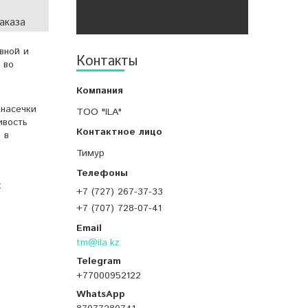
аказа
вной и
Контакты
 во
 насечки
ТОО "ILA"
ивость
 в
Тимур
:
+7 (727) 267-37-33
+7 (707) 728-07-41
tm@ila.kz
+77000952122