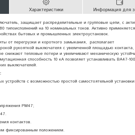
Характеристики
Информация для з
лючатель, защищает распределительные и групповые цепи, с акти
80 типоисполнений на 10 номинальных токов. Активно применяется
ройствах бытовых и промышленных электроустановок.
иты от перегрузки и короткого замыкания, располагает
рокой рукояткой выключателя с увеличенной площадью контакта,
ые снижают тепловые потери и увеличивают механическую устойч
мутационная способность 10 кА позволяет устанавливать ВА47-100
ких выключателей.
:
ых устройств с возможностью простой самостоятельной установки
апряжения РМ47;
47.
ния контактов.
ным фиксированным положением.