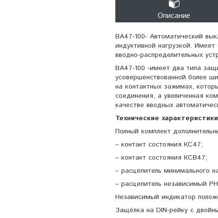
Описание
ВА47-100- Автоматический вык
индуктивной нагрузкой. Имеет 
вводно-распределительных уст
ВА47-100 -имеет два типа защ
усовершенствованной более ши
на контактных зажимах, котор
соединения, а увеличенная ком
качестве вводных автоматичес
Технические характеристики
Полный комплект дополнительн
– контакт состояния КС47;
– контакт состояния КСВ47;
– расцепитель минимального н
– расцепитель независимый РН
Независимый индикатор положе
Защёлка на DIN-рейку с двой