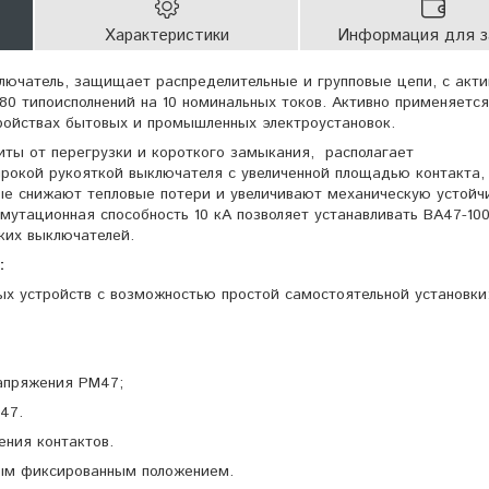
Характеристики
Информация для з
лючатель, защищает распределительные и групповые цепи, с акти
80 типоисполнений на 10 номинальных токов. Активно применяется
ройствах бытовых и промышленных электроустановок.
иты от перегрузки и короткого замыкания, располагает
рокой рукояткой выключателя с увеличенной площадью контакта,
ые снижают тепловые потери и увеличивают механическую устойч
мутационная способность 10 кА позволяет устанавливать ВА47-100
ких выключателей.
:
ых устройств с возможностью простой самостоятельной установки
апряжения РМ47;
47.
ния контактов.
ным фиксированным положением.