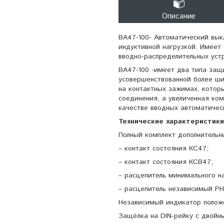
Описание
ВА47-100- Автоматический вык
индуктивной нагрузкой. Имеет 
вводно-распределительных уст
ВА47-100 -имеет два типа защ
усовершенствованной более ши
на контактных зажимах, котор
соединения, а увеличенная ком
качестве вводных автоматичес
Технические характеристики
Полный комплект дополнительн
– контакт состояния КС47;
– контакт состояния КСВ47;
– расцепитель минимального н
– расцепитель независимый РН
Независимый индикатор положе
Защёлка на DIN-рейку с двой