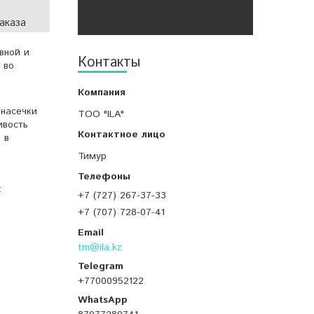
аказа
вной и
Контакты
 во
 насечки
ТОО "ILA"
ивость
 в
Тимур
:
+7 (727) 267-37-33
+7 (707) 728-07-41
tm@ila.kz
+77000952122