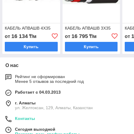
КАБЕЛЬ АПВАШВ 4Х35
КАБЕЛЬ АПВАШВ 3Х35
КАБ
16 134
16 795
от
₸/м
от
₸/м
от
Купить
Купить
О нас
Рейтинг не сформирован
Менее 5 отзывов за последний год
Работает с 04.03.2013
г. Алматы
ул. Желтоксан, 129, Алматы, Казахстан
Контакты
Сегодня выходной