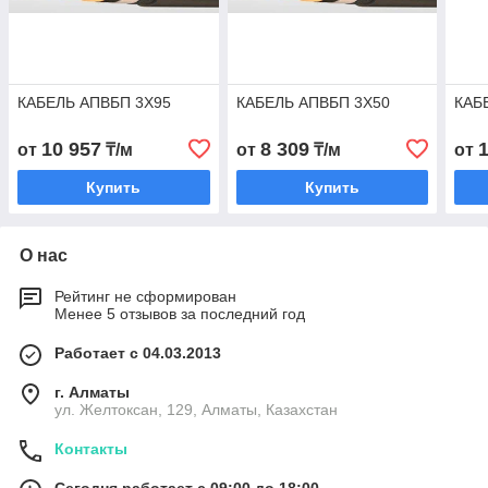
КАБЕЛЬ АПВБП 3Х95
КАБЕЛЬ АПВБП 3Х50
КАБ
10 957
8 309
от
₸/м
от
₸/м
от
Купить
Купить
О нас
Рейтинг не сформирован
Менее 5 отзывов за последний год
Работает с 04.03.2013
г. Алматы
ул. Желтоксан, 129, Алматы, Казахстан
Контакты