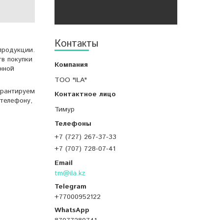
Контакты
продукции.
тв покупки
нной
ТОО "ILA"
арантируем
телефону,
Тимур
+7 (727) 267-37-33
+7 (707) 728-07-41
tm@ila.kz
+77000952122