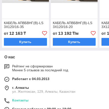
КАБЕЛЬ АПВБВНГ(B)-LS
КАБЕЛЬ АПВБВНГ(B)-LS
КАБ
3Х120/16-35
3Х120/16-20
3Х12
12 163
13 192
от
₸
от
₸/м
от
Купить
Купить
О нас
Рейтинг не сформирован
Менее 5 отзывов за последний год
Работает с 04.03.2013
г. Алматы
ул. Желтоксан, 129, Алматы, Казахстан
Контакты