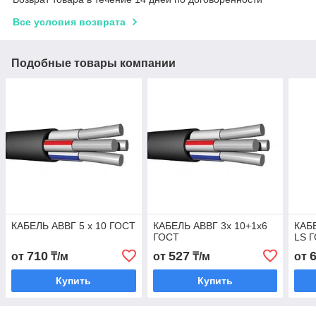
Все условия возврата
Подобные товары компании
КАБЕЛЬ АВВГ 5 х 10 ГОСТ
КАБЕЛЬ АВВГ 3х 10+1х6
КАБЕ
ГОСТ
LS 
710
527
от
₸/м
от
₸/м
от
Купить
Купить