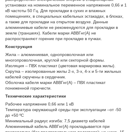
установках на номинальное переменное напряжение 0,66 и 1
кВ частоты 50 Гц. Для прокладки в сухих и влажных
помещениях, в специальных кабельных эстакадах, в блоках,
а также для прокладки на открытом воздухе. Данные
алюминиевые кабели не рекомендуются для прокладки в
земле (траншеях). Кабели марки АВВГнг(А) не
распространяют горение при прокладке в пучках.
Конструкция
Жила – алюминиевая, однопроволочная или
многопроволочная, круглой или секторной формы.
Изоляция – ПВХ пластикат (цветовая маркировка жилы).
Скрутка – изолированные жилы 2-х, 3-х, 4-х и 5-ти жильных
кабелей скручены в сердечник.
Оболочка кабеля марки АВВГнг(А) – ПВХ пластикат
пониженной горючести.
Технические характеристики
Рабочее напряжение 0,66 или 1 кВ
Температура окружающей среды при эксплуатации –от -50
до +50 ºС
Минимальный радиус изгиба: 7,5 диаметр кабелей
Алюминиевый кабель АВВГнг(А) прокладывается при
температуре (без предварительного подогрева): не ниже -15