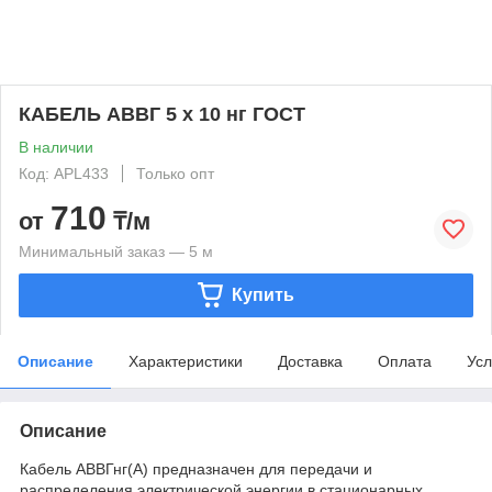
КАБЕЛЬ АВВГ 5 х 10 нг ГОСТ
В наличии
Код: APL433
Только опт
710
от
₸/м
Минимальный заказ — 5 м
Купить
Описание
Характеристики
Доставка
Оплата
Усл
Описание
Кабель АВВГнг(А) предназначен для передачи и
распределения электрической энергии в стационарных