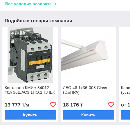
Все условия возврата
Подобные товары компании
Контактор КМИе-34012
ЛБО 46 1х36-003 Class
Кор
40А 36В/АС3 1НО;1НЗ IEK
(ЭмПРА)
(уст
13 777
18 176
₸/м
₸
от
Купить
Купить