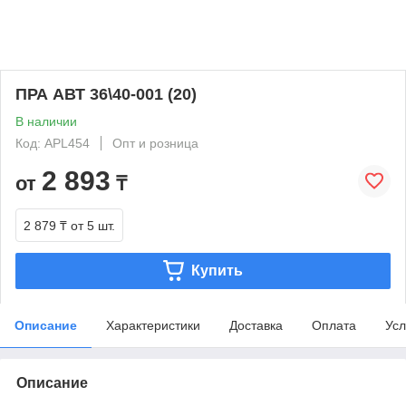
ПРА АВТ 36\40-001 (20)
В наличии
Код: APL454
Опт и розница
2 893
от
₸
2 879 ₸
от 5 шт.
Купить
Описание
Характеристики
Доставка
Оплата
Усл
Описание