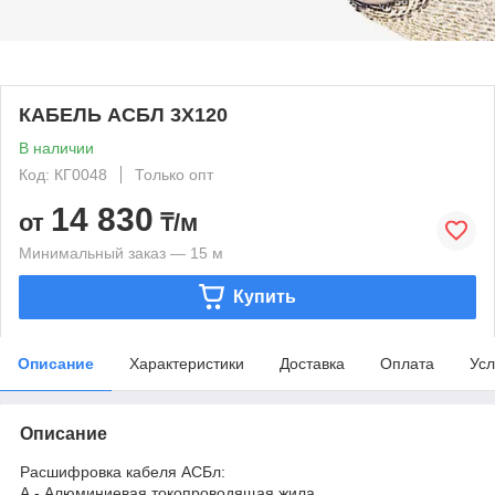
КАБЕЛЬ АСБЛ 3Х120
В наличии
Код: КГ0048
Только опт
14 830
от
₸/м
Минимальный заказ — 15 м
Купить
Описание
Характеристики
Доставка
Оплата
Усл
Описание
Расшифровка кабеля АСБл:
А - Алюминиевая токопроводящая жила