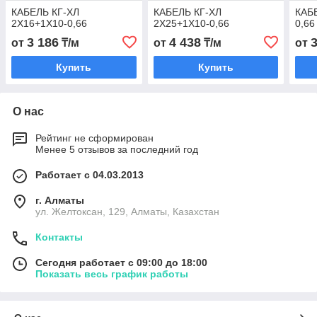
КАБЕЛЬ КГ-ХЛ
КАБЕЛЬ КГ-ХЛ
КАБ
2Х16+1Х10-0,66
2Х25+1Х10-0,66
0,66
3 186
4 438
от
₸/м
от
₸/м
от
Купить
Купить
О нас
Рейтинг не сформирован
Менее 5 отзывов за последний год
Работает с 04.03.2013
г. Алматы
ул. Желтоксан, 129, Алматы, Казахстан
Контакты
Сегодня работает с 09:00 до 18:00
Показать весь график работы