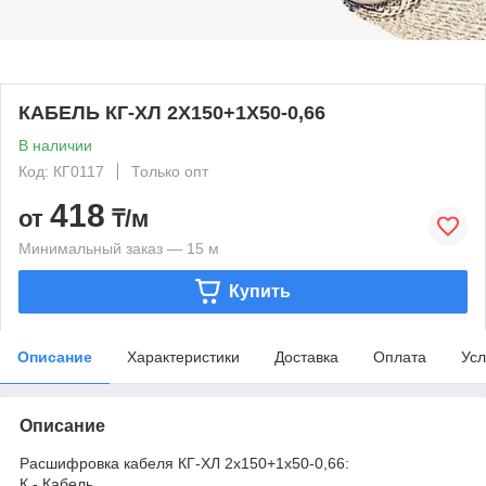
КАБЕЛЬ КГ-ХЛ 2Х150+1Х50-0,66
В наличии
Код: КГ0117
Только опт
418
от
₸/м
Минимальный заказ — 15 м
Купить
Описание
Характеристики
Доставка
Оплата
Усл
Описание
Расшифровка кабеля КГ-ХЛ 2х150+1х50-0,66:
К - Кабель