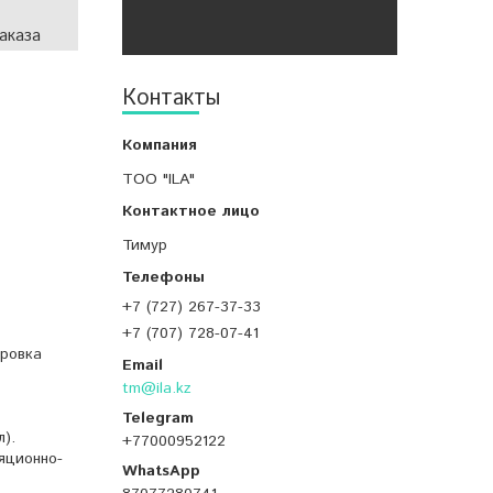
аказа
Контакты
ТОО "ILA"
Тимур
+7 (727) 267-37-33
+7 (707) 728-07-41
ировка
tm@ila.kz
).
+77000952122
яционно-