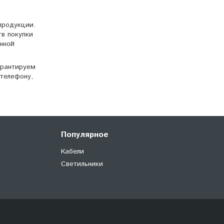
продукции.
тв покупки
нной
арантируем
телефону,
Популярное
Кабели
Светильники