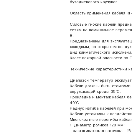
бутадиенового каучуков.
Область применения кабеля КГ-
Силовые гибкие кабели предн
сетям на номинальное перемен
В.
Предназначены для эксплуатац
холодным, на открытом воздух
Вид климатического исполнения
Класс пожарной опасности по Г
Технические характеристики ка
Диапазон температур эксплуата
Кабели должны быть стойкими 
окружающей среды 35°С.
Прокладка и монтаж кабеля бе
40°С.
Радиус изгиба кабелей при мо
Кабели устойчивы к воздействи
Многократные перегибы кабеля
1. Диаметр роликов 120 мм:
- растягивающая нагрузка - 15