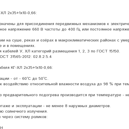
ХЛ 2х35+1х10-0,66:
азначены для присоединения передвижных механизмов к электрич
ное напряжение 660 В частоты до 400 Гц или постоянное напряже
ии на суше, реках и озёрах в макроклиматических районах с уме
е и в помещениях.
 кабелей У, ХЛ категорий размещения 1, 2, 3 по ГОСТ 15150.
ОСТ 31565-2012: 02.8.2.5.4
беля КГ-ХЛ 2х35+1х10-0,66:
ции - от - 60°С до 50°С.
к воздействию относительной влажности воздуха до 98 % при те
з предварительного подогрева производится при температуре - н
нтаже и эксплуатации - не менее 8 наружных диаметров.
ю солнечного излучения.
 через систему роликов:
 Н