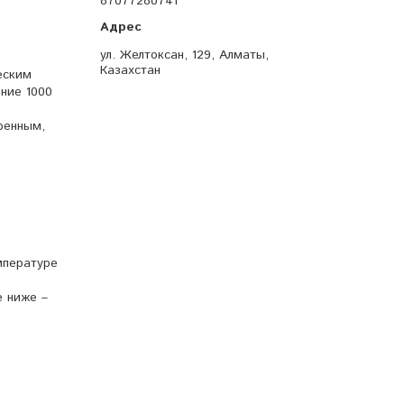
87077280741
ул. Желтоксан, 129, Алматы,
Казахстан
еским
ние 1000
ренным,
мпературе
е ниже –