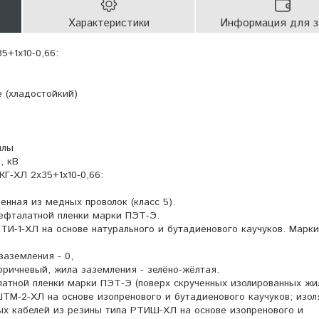
Характеристики
Информация для з
5+1х10-0,66:
 (хладостойкий)
илы
, кВ
Г-ХЛ 2х35+1х10-0,66:
енная из медных проволок (класс 5).
рефталатной пленки марки ПЭТ-Э.
РТИ-1-ХЛ на основе натурального и бутадиенового каучуков. Марк
 заземления - 0,
коричневый, жила заземления - зелёно-жёлтая.
латной пленки марки ПЭТ-Э (поверх скрученных изолированных жил
ШТМ-2-ХЛ на основе изопренового и бутадиенового каучуков; изол
х кабелей из резины типа РТИШ-ХЛ на основе изопренового и