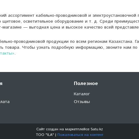
кий ассортимент кабельно-проводниковой и электроустановочной 
о щитовое, осветительное оборудование и т. д. Среди преимущес
т-магазине — выгодная цена и высокое качество всей представле
ельно-проводниковой продукции по всем регионам Казахстана. Г
ть товара. Чтобы узнать подробную информацию, звоните нам по 
нтакты»
.
я
Полезное
Каталог
плата
Отзывы
Сайт создан на маркетплейсе
Satu.kz
ТОО "ILA" |
Пожаловаться на контент