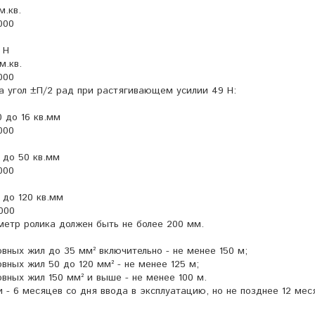
м.кв.
000
 Н
м.кв.
000
а угол ±П/2 рад при растягивающем усилии 49 Н:
0 до 16 кв.мм
000
5 до 50 кв.мм
000
 до 120 кв.мм
000
етр ролика должен быть не более 200 мм.
вных жил до 35 мм² включительно - не менее 150 м;
вных жил 50 до 120 мм² - не менее 125 м;
овных жил 150 мм² и выше - не менее 100 м.
 - 6 месяцев со дня ввода в эксплуатацию, но не позднее 12 мес