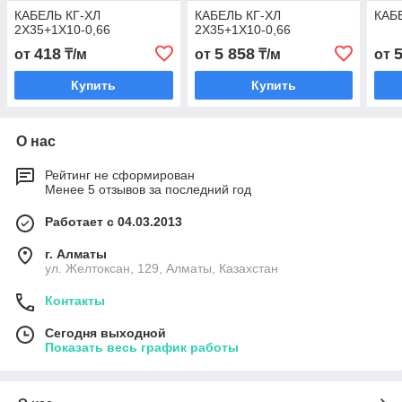
КАБЕЛЬ КГ-ХЛ
КАБЕЛЬ КГ-ХЛ
КАБЕ
2Х35+1Х10-0,66
2Х35+1Х10-0,66
418
5 858
от
₸/м
от
₸/м
от
Купить
Купить
О нас
Рейтинг не сформирован
Менее 5 отзывов за последний год
Работает с 04.03.2013
г. Алматы
ул. Желтоксан, 129, Алматы, Казахстан
Контакты
Сегодня выходной
Показать весь график работы