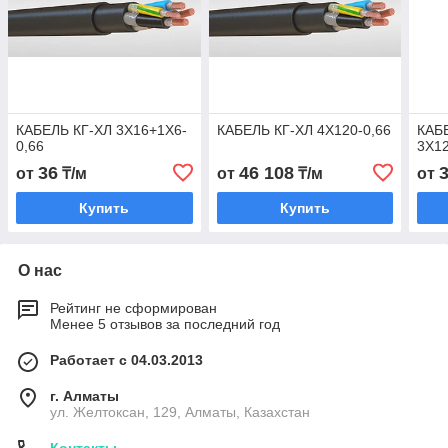
КАБЕЛЬ КГ-ХЛ 3Х16+1Х6-
КАБЕЛЬ КГ-ХЛ 4Х120-0,66
КАБ
0,66
3Х12
36
46 108
от
₸/м
от
₸/м
от
Купить
Купить
О нас
Рейтинг не сформирован
Менее 5 отзывов за последний год
Работает с 04.03.2013
г. Алматы
ул. Желтоксан, 129, Алматы, Казахстан