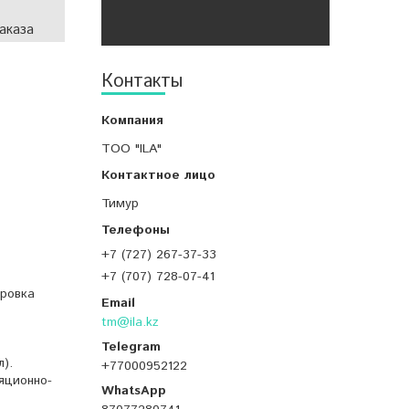
аказа
Контакты
ТОО "ILA"
Тимур
+7 (727) 267-37-33
+7 (707) 728-07-41
ировка
tm@ila.kz
).
+77000952122
яционно-