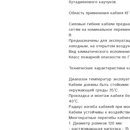
бутадиенового каучуков.
Область применения кабеля КГ-
Силовые гибкие кабели предн
сетям на номинальное перемен
В.
Предназначены для эксплуатац
холодным, на открытом воздух
Вид климатического исполнения
Класс пожарной опасности по Г
Технические характеристики ка
Диапазон температур эксплуата
Кабели должны быть стойкими 
окружающей среды 35°С.
Прокладка и монтаж кабеля бе
40°С.
Радиус изгиба кабелей при мо
Кабели устойчивы к воздействи
Многократные перегибы кабеля
1. Диаметр роликов 120 мм:
- растягивающая нагрузка - 15