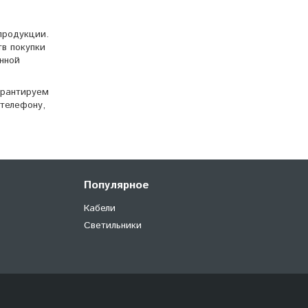
продукции.
тв покупки
нной
арантируем
телефону,
Популярное
Кабели
Светильники