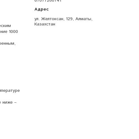
87077280741
ул. Желтоксан, 129, Алматы,
Казахстан
еским
ние 1000
ренным,
мпературе
е ниже –