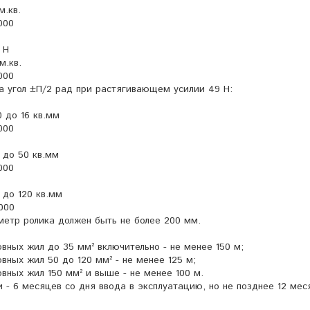
м.кв.
000
 Н
м.кв.
000
а угол ±П/2 рад при растягивающем усилии 49 Н:
0 до 16 кв.мм
000
5 до 50 кв.мм
000
 до 120 кв.мм
000
етр ролика должен быть не более 200 мм.
вных жил до 35 мм² включительно - не менее 150 м;
вных жил 50 до 120 мм² - не менее 125 м;
овных жил 150 мм² и выше - не менее 100 м.
 - 6 месяцев со дня ввода в эксплуатацию, но не позднее 12 мес