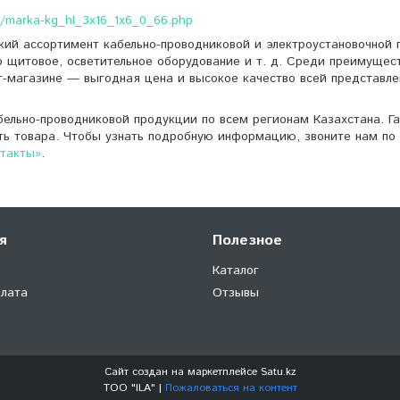
le/marka-kg_hl_3x16_1x6_0_66.php
кий ассортимент кабельно-проводниковой и электроустановочной 
о щитовое, осветительное оборудование и т. д. Среди преимущес
т-магазине — выгодная цена и высокое качество всей представле
ельно-проводниковой продукции по всем регионам Казахстана. Г
ть товара. Чтобы узнать подробную информацию, звоните нам по 
нтакты»
.
я
Полезное
Каталог
плата
Отзывы
Сайт создан на маркетплейсе
Satu.kz
ТОО "ILA" |
Пожаловаться на контент