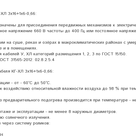
ХЛ 3х16+1х6-0,66:
азначены для присоединения передвижных механизмов к электрич
ное напряжение 660 В частоты до 400 Гц или постоянное напряже
ии на суше, реках и озёрах в макроклиматических районах с уме
е и в помещениях.
 кабелей У, ХЛ категорий размещения 1, 2, 3 по ГОСТ 15150.
ОСТ 31565-2012: 02.8.2.5.4
беля КГ-ХЛ 3х16+1х6-0,66:
ции - от - 60°С до 50°С.
к воздействию относительной влажности воздуха до 98 % при те
з предварительного подогрева производится при температуре - н
нтаже и эксплуатации - не менее 8 наружных диаметров.
ю солнечного излучения.
 через систему роликов:
 Н