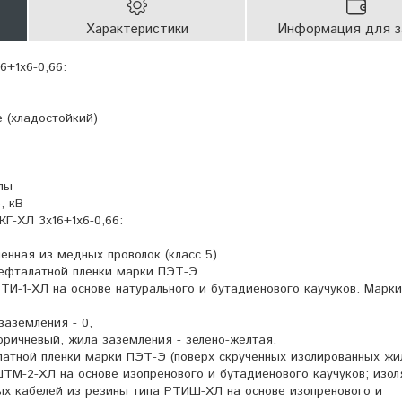
Характеристики
Информация для з
6+1х6-0,66:
 (хладостойкий)
лы
, кВ
Г-ХЛ 3х16+1х6-0,66:
енная из медных проволок (класс 5).
рефталатной пленки марки ПЭТ-Э.
РТИ-1-ХЛ на основе натурального и бутадиенового каучуков. Марк
 заземления - 0,
коричневый, жила заземления - зелёно-жёлтая.
латной пленки марки ПЭТ-Э (поверх скрученных изолированных жил
ШТМ-2-ХЛ на основе изопренового и бутадиенового каучуков; изол
х кабелей из резины типа РТИШ-ХЛ на основе изопренового и