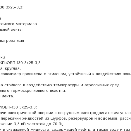
0 3х25-3,3:
а
тойкого материала
льной ленты
 нагрева жил
 кВ
КПпОБП-130 3х25-3,3:
я, круглая.
ксополимер пропилена с этиленом, устойчивый к воздействию по
а стойкого к воздействию температуры и агрессивных сред.
вного термоскрепленного полотна.
 лента.
пОБП-130 3х25-3,3:
ачи электрической энергии к погружным электродвигателям устан
перекачки жидкостей из шурфов, резервуаров и водоемов, рассч
жение 3,3 кВ частотой до 70 Гц.
и в скважинной жидкости, содержащей нефть, а также воду и газ