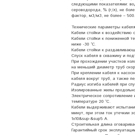
следующими показателями: вод
сероводорода, % (г/л), не боле
фактор, м3/м3, не более – 500
Технические параметры кабеля
Кабели стойки к воздействию с
Кабели стойки к пониженной т
ниже -30 °С.
Кабели стойки к раздавливающ
Спуск кабеля в скважину и под
При прохождении участков коло
на меньший диаметр труб скор
При креплении кабеля к насос
кабеля вокруг труб, а также п
Радиус изгиба кабелей при сп
Изолированные жилы продольно
Электрическое сопротивление 
температуре 20 °С.
Кабели выдерживают испытание
минут, при этом ток утечкии з
1х10&sup-&sup5 А.
Строительная длина оговарива
Гарантийный срок эксплуатаци