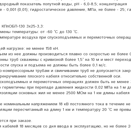
ородный показатель попутной воды, pH - 6,0-8,5; концентрация
е - 0,001 (0,01); гидростатическое давление, МПа, не более - 25; г
.
 КПпОБП-130 3х25-3,3:
мены температуры: от -60 °С до 130 °С.
емпературе воздуха при спускоподъемных и перемоточных операц
ей нагрузке: не менее 158 кН.
ъем из нее должны производиться плавно со скоростью не более 
нны труб скважины с кривизной более 1,5° на 10 м и мест перехо
ости спуска и подъема не должны быть более 0,1 м/с.
но-компрессорным трубам и свинчивании труб не допускается зак
ерекручивание плоского кабеля относительно собственной оси.
ускоподъемных и перемоточных операциях должен быть не менее
 герметичны при перепаде давления жидкости 0,02 МПа на 1 м д
изоляции основных жил не менее 2500 МОм на 1 км длины кабеля
 номинальным напряжением 18 кВ постоянного тока в течение не
оляции пересчитанный на длину 1 км и температуру 20 °С не прев
ется при заказе.
и кабелей 18 месяцев со дня ввода в эксплуатацию, но не более 