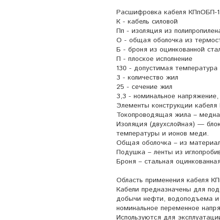
Расшифровка кабеля КПпОБП-13
К - кабель силовой
Пп - изоляция из полипропилен
О - общая оболочка из термос
Б - броня из оцинкованной ста
П - плоское исполнение
130 - допустимая температура
3 - количество жил
25 - сечение жил
3,3 - номинальное напряжение,
Элементы конструкции кабеля 
Токопроводящая жила – медна
Изоляция (двухслойная) — бло
температуры и ионов меди.
Общая оболочка – из материал
Подушка – ленты из иглопроби
Броня – стальная оцинкованная
Область применения кабеля КП
Кабели предназначены для под
добычи нефти, водоподъема и 
номинальное переменное напря
Используются для эксплуатаци