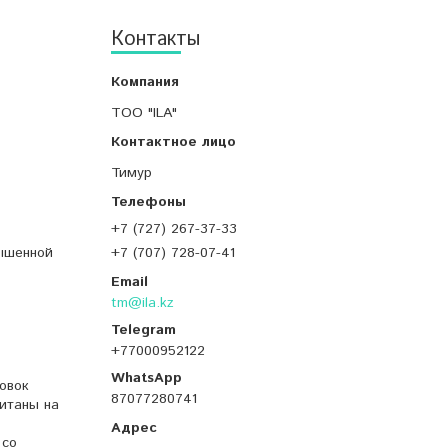
Контакты
ТОО "ILA"
Тимур
+7 (727) 267-37-33
вышенной
+7 (707) 728-07-41
tm@ila.kz
+77000952122
овок
87077280741
итаны на
 со