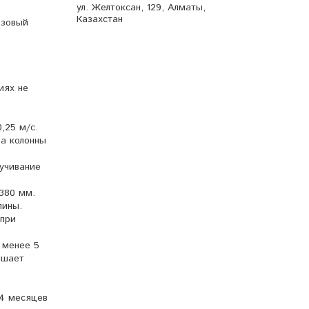
ул. Желтоксан, 129, Алматы,
Казахстан
азовый
иях не
0,25 м/с.
да колонны
ручивание
 380 мм.
лины.
 при
 менее 5
ышает
24 месяцев