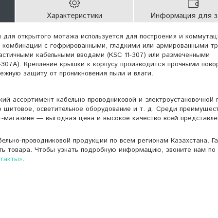
Характеристики
Информация для з
 для открытого мотажа используется для построения и коммутац
в комбинации с гофрированными, гладкими или армированными т
астичными кабельными вводами (KSC 11-307) или размеченными
-307A). Крепление крышки к корпусу производится прочными пов
дежную защиту от проникновения пыли и влаги.
кий ассортимент кабельно-проводниковой и электроустановочной 
о щитовое, осветительное оборудование и т. д. Среди преимущес
т-магазине — выгодная цена и высокое качество всей представле
ельно-проводниковой продукции по всем регионам Казахстана. Г
ть товара. Чтобы узнать подробную информацию, звоните нам по 
нтакты»
.