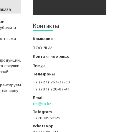
аказа
ии
Контакты
рубами и
оротными
ТОО "ILA"
продукции.
Тимур
тв покупки
нной
+7 (727) 267-37-33
арантируем
+7 (707) 728-07-41
телефону,
tm@ila.kz
+77000952122