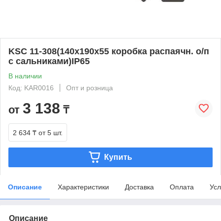
KSC 11-308(140х190x55 коробка распаячн. о/п
с сальниками)IP65
В наличии
Код: KAR0016
Опт и розница
3 138
от
₸
2 634 ₸
от 5 шт.
Купить
Описание
Характеристики
Доставка
Оплата
Усл
Описание