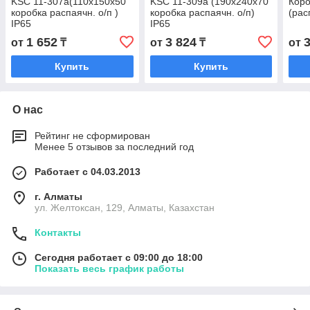
KSC 11-307a(110х150x50
KSC 11-309а (190х240x70
Кор
коробка распаячн. о/п )
коробка распаячн. о/п)
(рас
IP65
IP65
1 652
3 824
от
₸
от
₸
от
Купить
Купить
О нас
Рейтинг не сформирован
Менее 5 отзывов за последний год
Работает с 04.03.2013
г. Алматы
ул. Желтоксан, 129, Алматы, Казахстан
Контакты
Сегодня работает с 09:00 до 18:00
Показать весь график работы