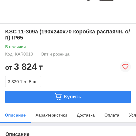
KSC 11-309а (190х240x70 коробка распаячн. о/
п) IP65
В наличии
Код: KAR0019
Опт и розница
3 824
от
₸
3 320 ₸
от 5 шт.
Купить
Описание
Характеристики
Доставка
Оплата
Усл
Описание