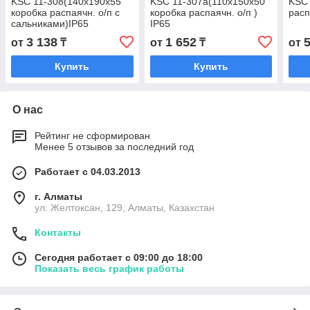
KSC 11-308(140х190x55
KSC 11-307a(110х150x50
KSC 
коробка распаячн. о/п с
коробка распаячн. о/п )
расп
сальниками)IP65
IP65
3 138
1 652
от
₸
от
₸
от
Купить
Купить
О нас
Рейтинг не сформирован
Менее 5 отзывов за последний год
Работает с 04.03.2013
г. Алматы
ул. Желтоксан, 129, Алматы, Казахстан
Контакты
Сегодня работает с 09:00 до 18:00
Показать весь график работы