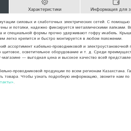
Характеристики
Информация для з
мутации силовых и слаботочных электрических сетей. С помощь
тены и потолки, надежно фиксируется металлическими лапками. 
а и специальной формы прочно удерживают гофру икабель. Крыш
м легко крепится и быстро монтируется в любом положении.
кий ассортимент кабельно-проводниковой и электроустановочной 
о щитовое, осветительное оборудование и т. д. Среди преимущес
т-магазине — выгодная цена и высокое качество всей представле
ельно-проводниковой продукции по всем регионам Казахстана. Г
ть товара. Чтобы узнать подробную информацию, звоните нам по 
нтакты»
.