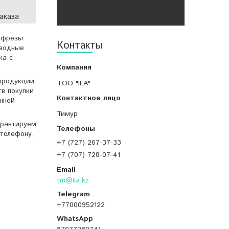
аказа
ю фрезы
Контакты
Вводные
ка с
продукции.
ТОО "ILA"
тв покупки
нной
Тимур
арантируем
телефону,
+7 (727) 267-37-33
+7 (707) 728-07-41
tm@ila.kz
+77000952122