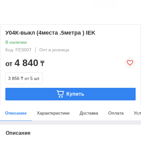
У04К-выкл (4места .5метра ) IEK
В наличии
Код: FES007
Опт и розница
4 840
от
₸
3 856 ₸
от 5 шт.
Купить
Описание
Характеристики
Доставка
Оплата
Усл
Описание