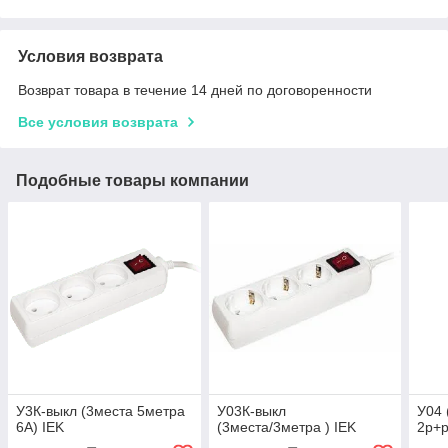
Условия возврата
Возврат товара в течение 14 дней по договоренности
Все условия возврата
Подобные товары компании
У3К-выкл (3места 5метра
У03К-выкл
У04 
6А) IEK
(3места/3метра ) IEK
2р+р